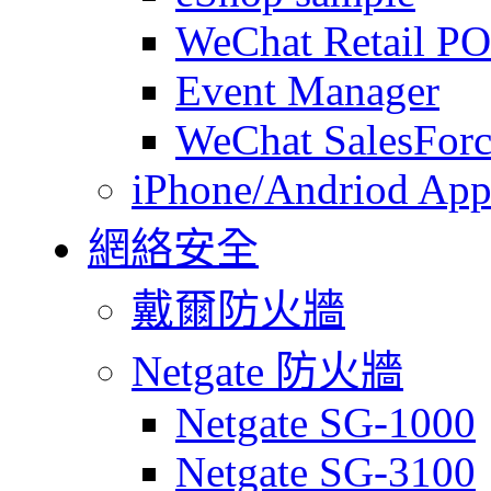
WeChat Retail P
Event Manager
WeChat SalesForc
iPhone/Andriod App
網絡安全
戴爾防火牆
Netgate 防火牆
Netgate SG-1000
Netgate SG-3100