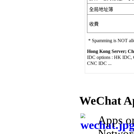
全局地址簿
收費
* Spamming is NOT al
Hong Kong Server; Chi
IDC options : HK IDC, 
CNC IDC ...
WeChat A
Apps o
Networ