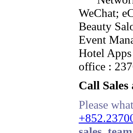
WeChat; e
Beauty Salo
Event Man
Hotel Apps 
office : 23
Call Sales
Please what
+852.2370
sales_team