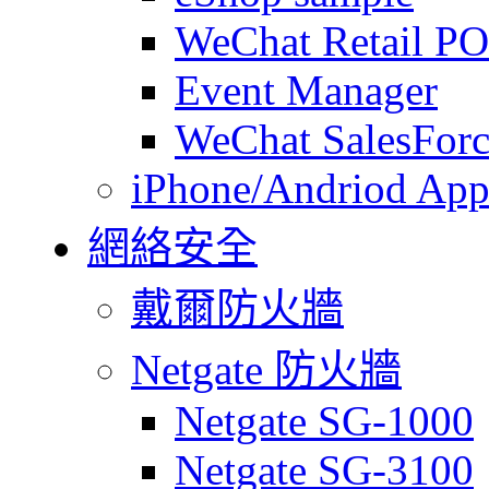
WeChat Retail P
Event Manager
WeChat SalesForc
iPhone/Andriod App
網絡安全
戴爾防火牆
Netgate 防火牆
Netgate SG-1000
Netgate SG-3100