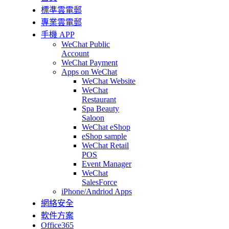
標準雲電郵
專業雲電郵
手機 APP
WeChat Public
Account
WeChat Payment
Apps on WeChat
WeChat Website
WeChat
Restaurant
Spa Beauty
Saloon
WeChat eShop
eShop sample
WeChat Retail
POS
Event Manager
WeChat
SalesForce
iPhone/Andriod Apps
網絡安全
軟件方案
Office365