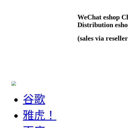
WeChat eshop Ch
Distribution esh
(sales via reseller 
谷歌
雅虎！