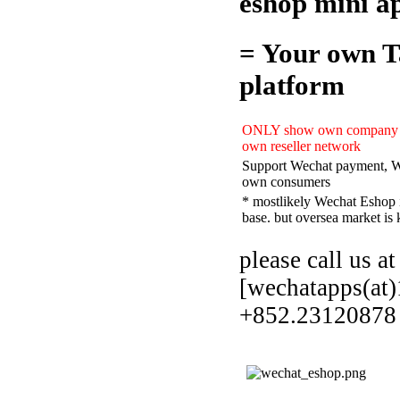
eshop mini a
= Your own T
platform
ONLY show own company pr
own reseller network
Support Wechat payment, We
own consumers
* mostlikely Wechat Eshop i
base. but oversea market is 
please call us a
[wechatapps(at
+852.23120878 f