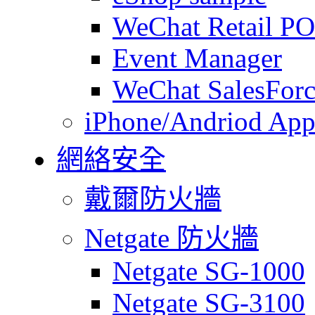
WeChat Retail P
Event Manager
WeChat SalesForc
iPhone/Andriod App
網絡安全
戴爾防火牆
Netgate 防火牆
Netgate SG-1000
Netgate SG-3100