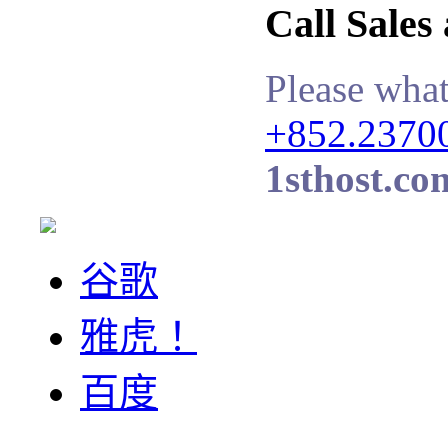
Call Sales
Please what
+852.2370
1sthost.co
谷歌
雅虎！
百度