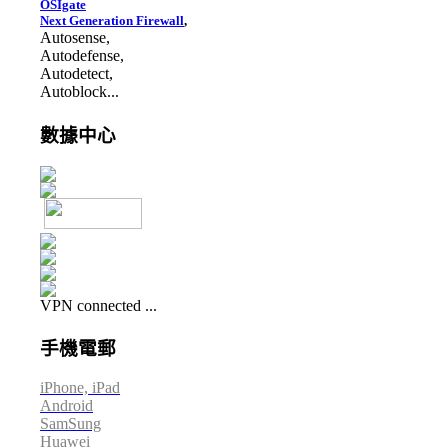
OSIgate
Next Generation Firewall
,
Autosense,
Autodefense,
Autodetect,
Autoblock...
數據中心
VPN connected ...
手機電郵
iPhone, iPad
Android
SamSung
Huawei