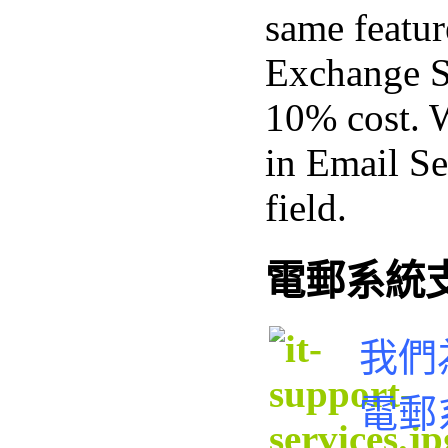
same featur
Exchange Se
10% cost. 
in Email Se
field.
電郵系統
我們
電郵