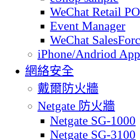
WeChat Retail P
Event Manager
WeChat SalesForc
iPhone/Andriod App
網絡安全
戴爾防火牆
Netgate 防火牆
Netgate SG-1000
Netgate SG-3100