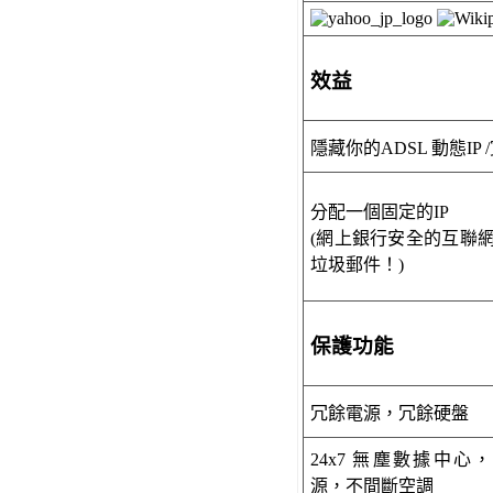
效益
隱藏你的ADSL 動態IP /
分配一個固定的IP
(網上銀行安全的互聯網
垃圾郵件！)
保護功能
冗餘電源，冗餘硬盤
24x7
無塵數據中心
源，
不間斷
空調