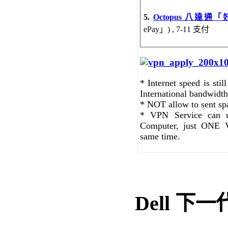
5.
Octopus 八達通
ePay」) , 7-11 支付
* Internet speed is sti
International bandwidth
* NOT allow to sent sp
* VPN Service can u
Computer, just ONE 
same time.
Dell 下