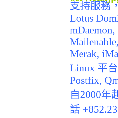
支持服務，例
Lotus Domi
mDaemon, 
Mailenable
Merak, iMai
Linux 平台
Postfix, Qm
自2000
話
+852.2