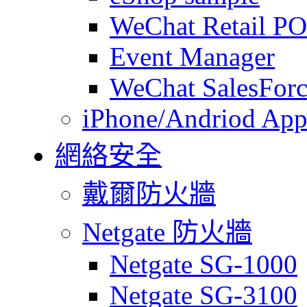
WeChat Retail P
Event Manager
WeChat SalesForc
iPhone/Andriod App
網絡安全
戴爾防火牆
Netgate 防火牆
Netgate SG-1000
Netgate SG-3100