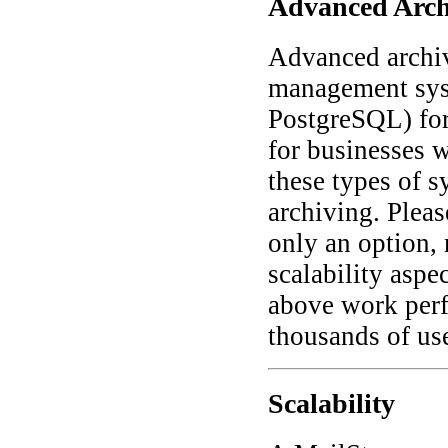
Advanced Arch
Advanced archiv
management sys
PostgreSQL) for 
for businesses w
these types of s
archiving. Pleas
only an option,
scalability aspe
above work perf
thousands of use
Scalability