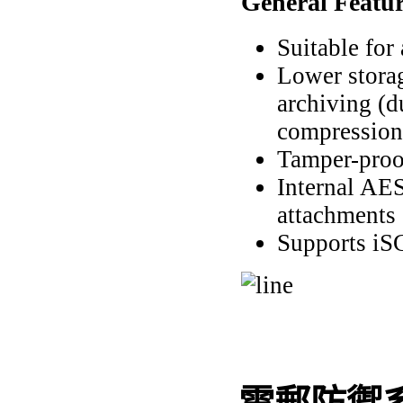
General Featur
Suitable for
Lower storag
archiving (d
compression 
Tamper-proo
Internal AE
attachments
Supports iS