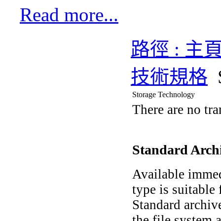
Read more...
路徑 : 主
技術規格
Storage Technology
There are no tra
Standard Archi
Available immedi
type is suitabl
Standard archive
the file system 