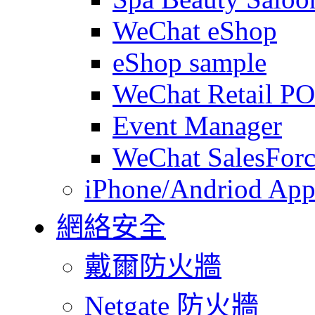
WeChat eShop
eShop sample
WeChat Retail P
Event Manager
WeChat SalesForc
iPhone/Andriod App
網絡安全
戴爾防火牆
Netgate 防火牆