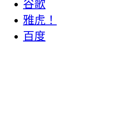
谷歌
雅虎！
百度