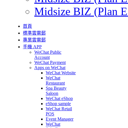
Midsize BIZ (Plan E
首頁
標準雲電郵
專業雲電郵
手機 APP
WeChat Public
Account
WeChat Payment
Apps on WeChat
WeChat Website
WeChat
Restaurant
Spa Beauty
Saloon
WeChat eShop
eShop sample
WeChat Retail
POS
Event Manager
WeChat