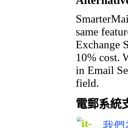
Alternativ
SmarterMail
same featur
Exchange Se
10% cost. 
in Email Se
field.
電郵系統
我們