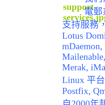
電郵
支持服務，例
Lotus Domi
mDaemon, 
Mailenable
Merak, iMai
Linux 平台
Postfix, Qm
自2000