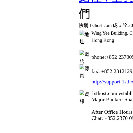
們
快網 1sthost.com 成立於 2
Wing Yee Building, 
Hong Kong
phone:+852 23700
fax: +852 2312129
http://support.1sth
1sthost.com establ
Major Banker: Sha
After Office Hou
Chat: +852.2370 0