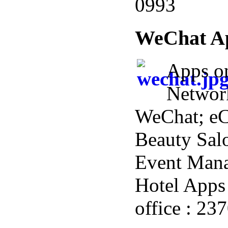
0993
WeChat A
Apps o
Networ
WeChat; e
Beauty Salo
Event Man
Hotel Apps 
office : 23