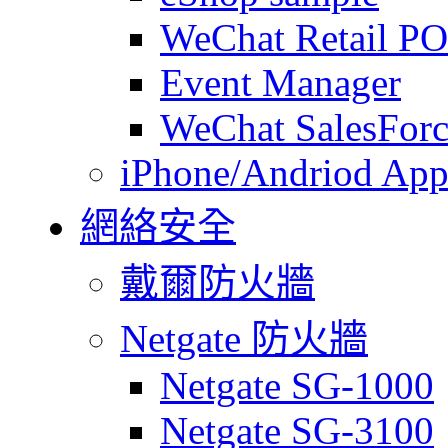
WeChat Retail P
Event Manager
WeChat SalesForc
iPhone/Andriod App
網絡安全
戴爾防火牆
Netgate 防火牆
Netgate SG-1000
Netgate SG-3100