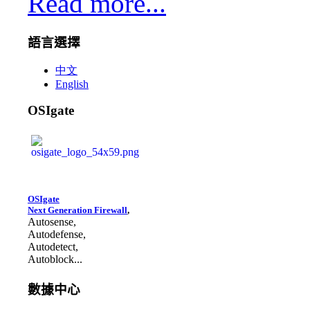
Read more...
語言選擇
中文
English
OSIgate
OSIgate
Next Generation Firewall
,
Autosense,
Autodefense,
Autodetect,
Autoblock...
數據中心