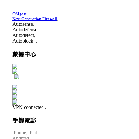
OSIgate
Next Generation Firewall
,
Autosense,
Autodefense,
Autodetect,
Autoblock...
數據中心
VPN connected ...
手機電郵
iPhone, iPad
Android