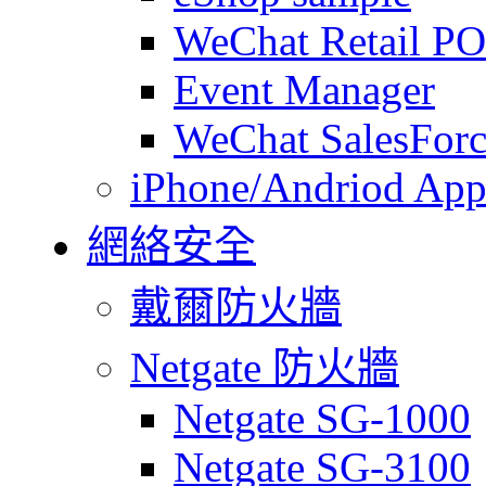
WeChat Retail P
Event Manager
WeChat SalesForc
iPhone/Andriod App
網絡安全
戴爾防火牆
Netgate 防火牆
Netgate SG-1000
Netgate SG-3100