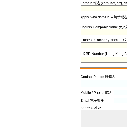
Domain 域名 (com, net, org, cn, .
Apply New domain 申請新域名 
English Company Name 
Chinese Company Name 
HK BR Number (Hong Kong 
Contact Person 聯繫人 :
Mobile / Phone 電話:
Email 電子郵件 :
Address 地址 :