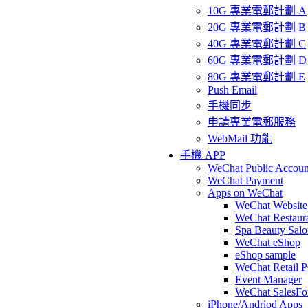
10G 專業電郵計劃 A
20G 專業電郵計劃 B
40G 專業電郵計劃 C
60G 專業電郵計劃 D
80G 專業電郵計劃 E
Push Email
手機同步
申請專業電郵服務
WebMail 功能
手機 APP
WeChat Public Accoun
WeChat Payment
Apps on WeChat
WeChat Website
WeChat Restaur
Spa Beauty Sal
WeChat eShop
eShop sample
WeChat Retail 
Event Manager
WeChat SalesFo
iPhone/Andriod Apps