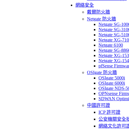
網絡安全
戴爾防火牆
Netgate 防火牆
Netgate SG-100
Netgate SG-310
Netgate SG-510
Netgate XG-71
Netgate 6100
Netgate SG-886
Netgate XG-15
Netgate XG-15
pfSense Firmwa
OSIgate 防火牆
OSIgate 5000i
OSIgate 6000i
OSIgate NDS-5
OPNsense Firm
SDWAN Optimi
中國許可證
ICP 許可證
公安機關安全
網絡文化許可