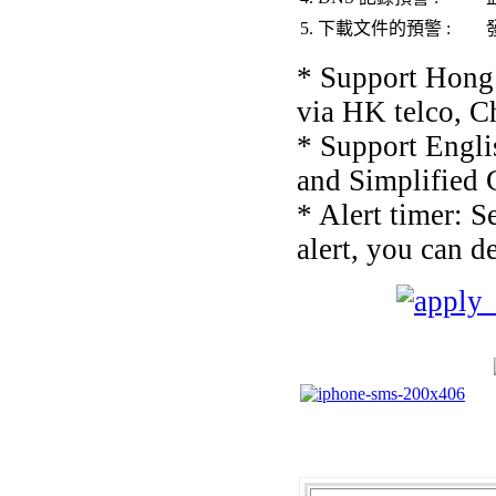
5.
下載
文件的
預警 :
* Support Hon
via HK telco, C
* Support Engli
and Simplified C
* Alert timer: 
alert, you can d