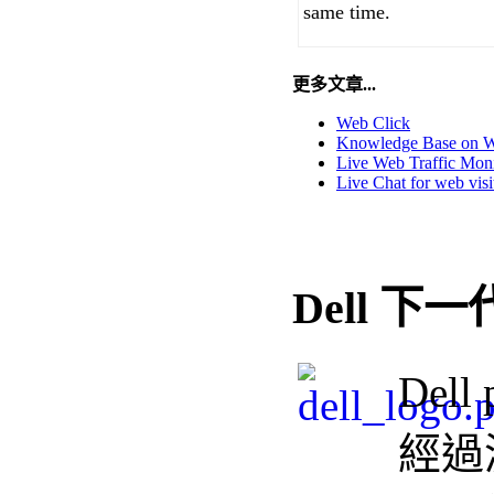
same time.
更多文章...
Web Click
Knowledge Base on 
Live Web Traffic Moni
Live Chat for web visi
Dell 下
Dell
經過