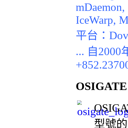
mDaemon, S
IceWarp, M
平台：Doveco
...
自200
+852.2370
OSIGAT
OSIG
型號的