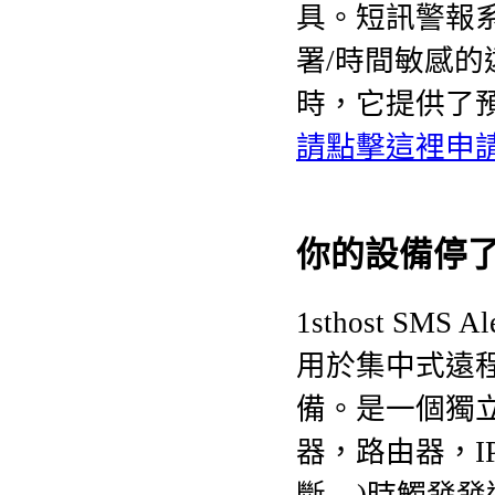
具
。短訊警報
署
/時間敏感的
時，它提供了預
請點擊這裡申
你的設備停
1sthost SMS Al
用於集中式
遠程
備。是一個獨
器，路由器，I
斷 ...)
時
觸發發