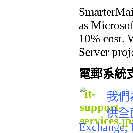
SmarterMail
as Microsof
10% cost. 
Server proje
電郵系統
我們
供全
Exchange, 