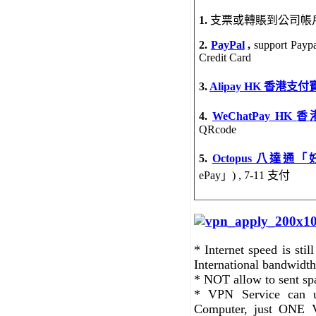
1.
支票或轉賬到公司帳
2.
PayPal
,
support Paypa
Credit Card
3.
Alipay HK 香港支付
4.
WeChatPay HK
香
QRcode
5.
Octopus 八達通
ePay」) , 7-11 支付
* Internet speed is sti
International bandwidth
* NOT allow to sent sp
* VPN Service can u
Computer, just ONE 