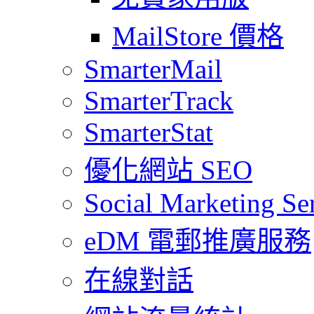
MailStore 價格
SmarterMail
SmarterTrack
SmarterStat
優化網站 SEO
Social Marketing Se
eDM 電郵推廣服務
在線對話