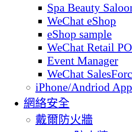
Spa Beauty Saloo
WeChat eShop
eShop sample
WeChat Retail P
Event Manager
WeChat SalesForc
iPhone/Andriod App
網絡安全
戴爾防火牆