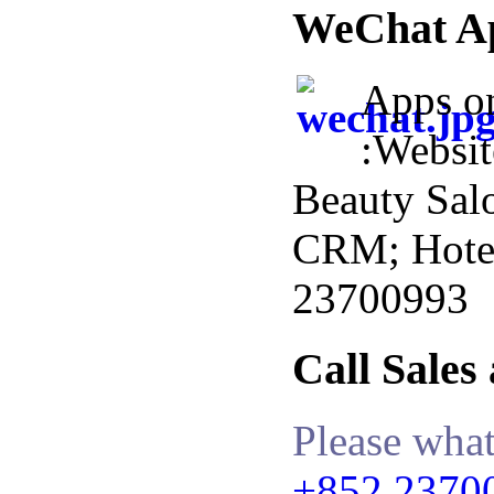
WeChat A
Apps o
:Websi
Beauty Sal
CRM; Hotel 
23700993
Call Sales
Please what
+852.2370