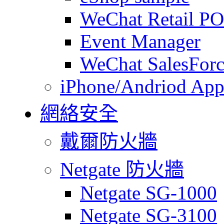
WeChat Retail P
Event Manager
WeChat SalesForc
iPhone/Andriod App
網絡安全
戴爾防火牆
Netgate 防火牆
Netgate SG-1000
Netgate SG-3100