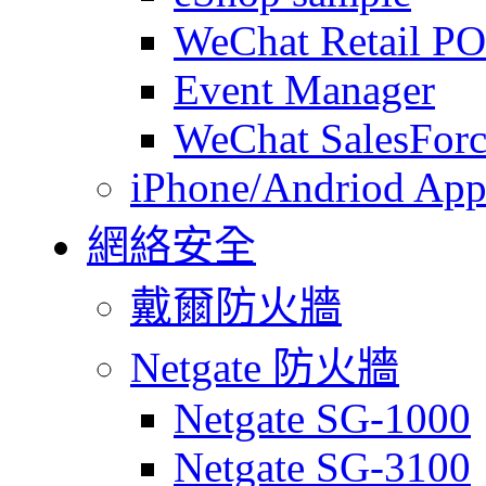
WeChat Retail P
Event Manager
WeChat SalesForc
iPhone/Andriod App
網絡安全
戴爾防火牆
Netgate 防火牆
Netgate SG-1000
Netgate SG-3100