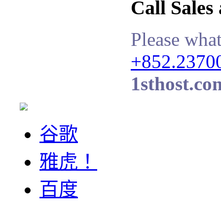
Call Sales
Please what
+852.2370
1sthost.co
谷歌
雅虎！
百度