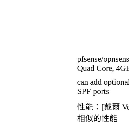
pfsense/opnsens
Quad Core, 4GB
can add optional
SPF ports
性能：[戴爾 Vostr
相似的性能