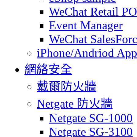
WeChat Retail P
Event Manager
WeChat SalesForc
iPhone/Andriod App
網絡安全
戴爾防火牆
Netgate 防火牆
Netgate SG-1000
Netgate SG-3100