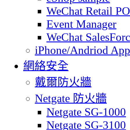
WeChat Retail P
Event Manager
WeChat SalesForc
iPhone/Andriod App
網絡安全
戴爾防火牆
Netgate 防火牆
Netgate SG-1000
Netgate SG-3100