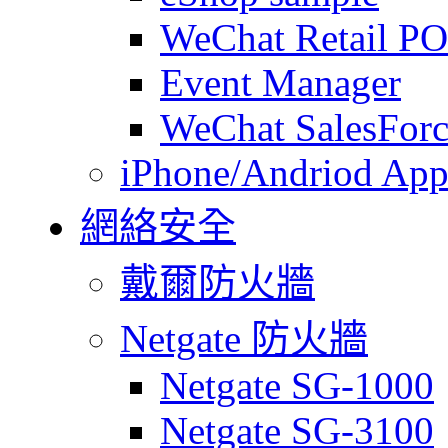
WeChat Retail P
Event Manager
WeChat SalesForc
iPhone/Andriod App
網絡安全
戴爾防火牆
Netgate 防火牆
Netgate SG-1000
Netgate SG-3100