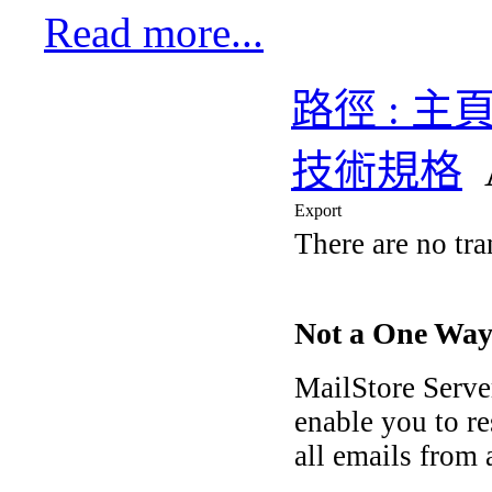
Read more...
路徑 : 主
技術規格
Export
There are no tra
Not a One Way 
MailStore Server
enable you to re
all emails from 