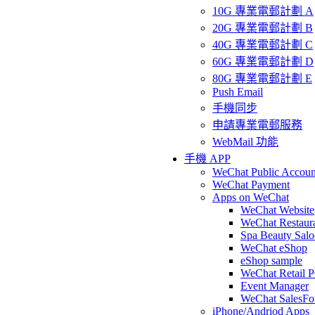
10G 專業電郵計劃 A
20G 專業電郵計劃 B
40G 專業電郵計劃 C
60G 專業電郵計劃 D
80G 專業電郵計劃 E
Push Email
手機同步
申請專業電郵服務
WebMail 功能
手機 APP
WeChat Public Accoun
WeChat Payment
Apps on WeChat
WeChat Website
WeChat Restaur
Spa Beauty Sal
WeChat eShop
eShop sample
WeChat Retail 
Event Manager
WeChat SalesFo
iPhone/Andriod Apps