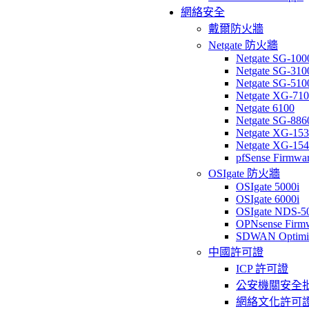
網絡安全
戴爾防火牆
Netgate 防火牆
Netgate SG-100
Netgate SG-310
Netgate SG-510
Netgate XG-71
Netgate 6100
Netgate SG-886
Netgate XG-15
Netgate XG-15
pfSense Firmwa
OSIgate 防火牆
OSIgate 5000i
OSIgate 6000i
OSIgate NDS-5
OPNsense Firm
SDWAN Optimi
中國許可證
ICP 許可證
公安機關安全
網絡文化許可